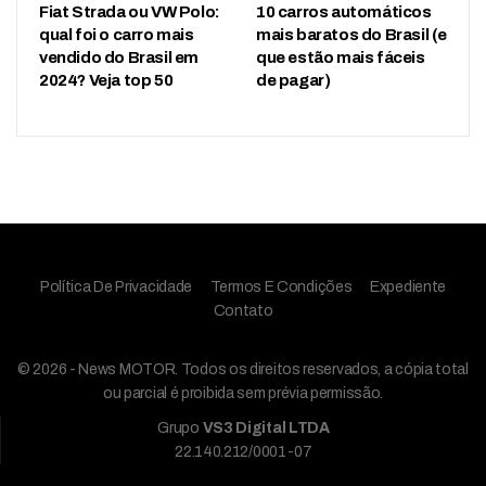
Fiat Strada ou VW Polo:
10 carros automáticos
qual foi o carro mais
mais baratos do Brasil (e
vendido do Brasil em
que estão mais fáceis
2024? Veja top 50
de pagar)
Política De Privacidade
Termos E Condições
Expediente
Contato
© 2026 - News MOTOR. Todos os direitos reservados, a cópia total
ou parcial é proibida sem prévia permissão.
Grupo
VS3 Digital LTDA
22.140.212/0001-07