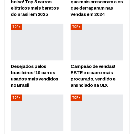
bolso! Top 5 carros
que mais cresceram e os
elétricos mais baratos
que derraparam nas
do Brasil em 2025
vendas em 2024
TOP+
TOP+
Desejados pelos
Campeão de vendas!
brasileiros! 10 carros
ESTE é o carro mais
usados mais vendidos
procurado, vendido e
no Brasil
anunciado na OLX
TOP+
TOP+