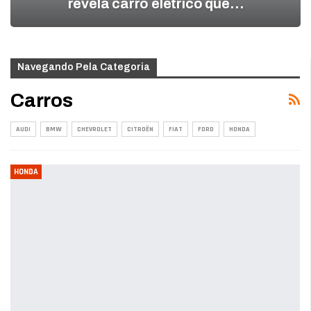
revela carro elétrico que…
Navegando Pela Categoria
Carros
AUDI
BMW
CHEVROLET
CITROËN
FIAT
FORD
HONDA
HONDA