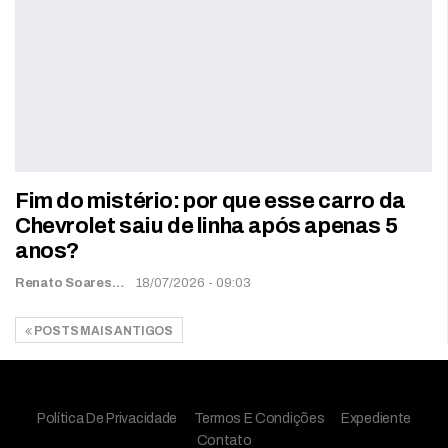
Fim do mistério: por que esse carro da
Chevrolet saiu de linha após apenas 5
anos?
Renato Soares
18/07/2026 - 09:03
POSTS MAIS ANTIGOS
Política De Privacidade
Termos E Condições
Expediente
Contato