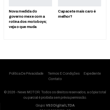
Nova medida do
Capacete mais caro é
governo mexe com a
melhor?
rotina dos motoboys;
veja o que muda
Política De Privacidade
Termos E Condições
Expediente
Contato
© 2026 - News MOTOR. Todos os direitos reservados, a cópia total
ou parcial é proibida sem prévia permissão.
Grupo
VS3 Digital LTDA