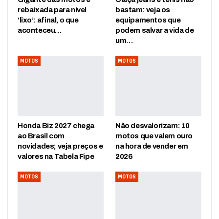
rebaixada para nível
bastam: veja os
‘lixo’: afinal, o que
equipamentos que
aconteceu…
podem salvar a vida de
um…
MOTOS
MOTOS
Honda Biz 2027 chega
Não desvalorizam: 10
ao Brasil com
motos que valem ouro
novidades; veja preços e
na hora de vender em
valores na Tabela Fipe
2026
MOTOS
MOTOS