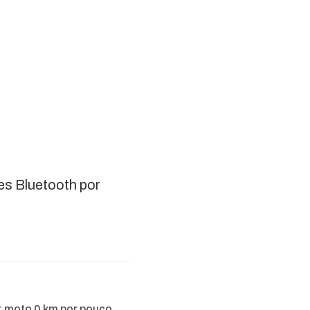
es Bluetooth por
: moto 0 km por pouco