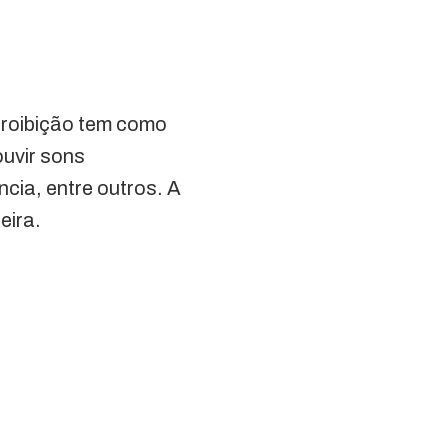
 proibição tem como
ouvir sons
cia, entre outros. A
eira.