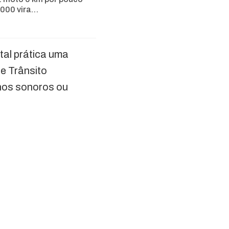
.000 vira…
tal prática uma
de Trânsito
lhos sonoros ou