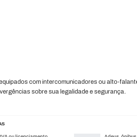
equipados com intercomunicadores ou alto-falant
ivergências sobre sua legalidade e segurança.
AS
PVA ou licenciamento
Adeus, ônibus