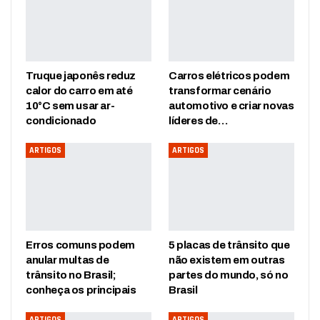
Truque japonês reduz
Carros elétricos podem
calor do carro em até
transformar cenário
10°C sem usar ar-
automotivo e criar novas
condicionado
líderes de…
ARTIGOS
ARTIGOS
Erros comuns podem
5 placas de trânsito que
anular multas de
não existem em outras
trânsito no Brasil;
partes do mundo, só no
conheça os principais
Brasil
ARTIGOS
ARTIGOS