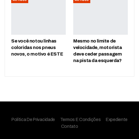
Se você notou linhas
Mesmo no limite de
coloridas nos pneus
velocidade, motorista
novos, o motivo é ESTE
deve ceder passagem
na pista da esquerda?
Política De Privacidade
Termos E Condições
Expediente
Contato