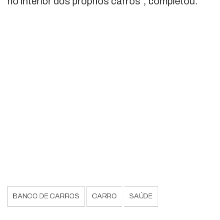
no interior dos próprios carros”, completou.
BANCO DE CARROS
CARRO
SAÚDE