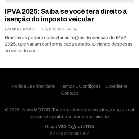
IPVA 2025: Saiba se você terá direito à
isenção do imposto veicular
Lorena De Sousa
06/10/2024 - 14:34
Brasileiros podem consultar as regras de isenção do IPVA
2025, que variam conforme cada estado, aliviando despesas
no início do ano.
Política De Privacidade
Termos E Condições
Expediente
Contato
© 2026 - News MOTOR. Todos os direitos reservados, a cópia total
ou parcial é proibida sem prévia permissão.
Grupo
VS3 Digital LTDA
22.140.212/0001-07