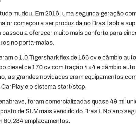
o
 tudo mudou. Em 2016, uma segunda geração com 
maior começou a ser produzida no Brasil sob a sup
 passou a oferecer muito mais conforto para cinc
tros no porta-malas.
ram o 1.0 Tigershark flex de 166 cv e câmbio aut
bo diesel de 170 cv com tração 4×4 e câmbio auto
o, as grandes novidades eram equipamentos com
 CarPlay e o sistema start/stop.
nabrave, foram comercializadas quase 49 mil un
posto de SUV mais vendido do Brasil. No ano segu
om 60.284 emplacamentos.