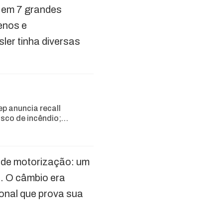
a em 7 grandes
enos e
ler tinha diversas
 anuncia recall
isco de incêndio;…
 de motorização: um
a. O câmbio era
onal que prova sua