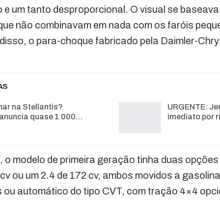
 e um tanto desproporcional. O visual se baseav
, que não combinavam em nada com os faróis pequ
isso, o para-choque fabricado pela Daimler-Chrys
AS
har na Stellantis?
URGENTE: Jeep
anuncia quase 1.000…
imediato por r
 o modelo de primeira geração tinha duas opções
 cv ou um 2.4 de 172 cv, ambos movidos a gasolin
 ou automático do tipo CVT, com tração 4×4 opci