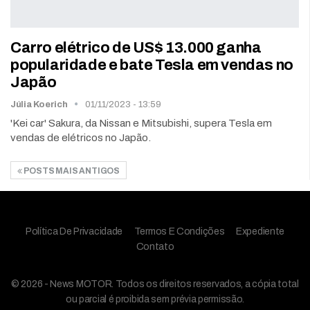
Carro elétrico de US$ 13.000 ganha
popularidade e bate Tesla em vendas no
Japão
Júlia Koerich
01/11/2023 - 13:59
'Kei car' Sakura, da Nissan e Mitsubishi, supera Tesla em
vendas de elétricos no Japão.
POSTS MAIS ANTIGOS
Política De Privacidade
Termos E Condições
Expediente
Contato
© 2026 - News MOTOR. Todos os direitos reservados, a cópia total
ou parcial é proibida sem prévia permissão.