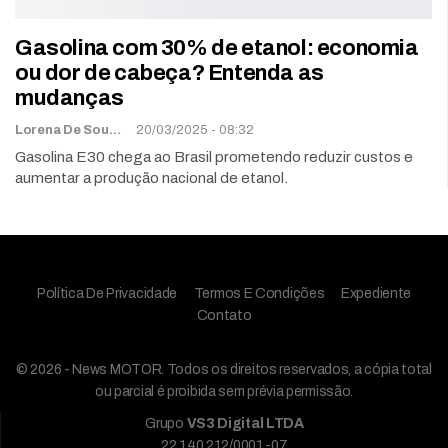
Gasolina com 30% de etanol: economia
ou dor de cabeça? Entenda as
mudanças
Lorena De Sousa
20/03/2025 - 08:32
Gasolina E30 chega ao Brasil prometendo reduzir custos e
aumentar a produção nacional de etanol.
Política De Privacidade
Termos E Condições
Expediente
Contato
© 2026 - News MOTOR. Todos os direitos reservados, a cópia total
ou parcial é proibida sem prévia permissão.
Grupo
VS3 Digital LTDA
22.140.212/0001-07