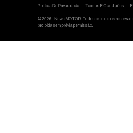
Política De Privacidade
Termos E Condições
E
© 2026 - News MOTOR. Todos os direitos reservados,
proibida sem prévia permissão.