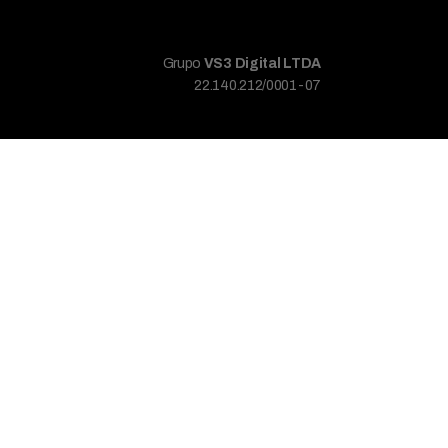
Grupo
VS3 Digital LTDA
22.140.212/0001-07