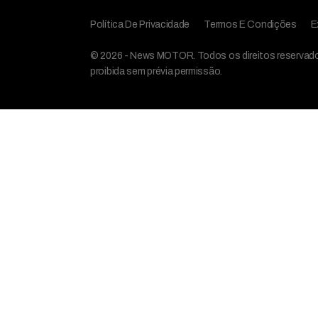
Política De Privacidade
Termos E Condições
E
© 2026 - News MOTOR. Todos os direitos reservados,
proibida sem prévia permissão.