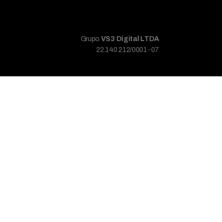
Grupo
VS3 Digital LTDA
22.140.212/0001-07