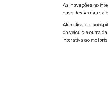
As inovações no int
novo design das saí
Além disso, o cockpi
do veículo e outra d
interativa ao motoris