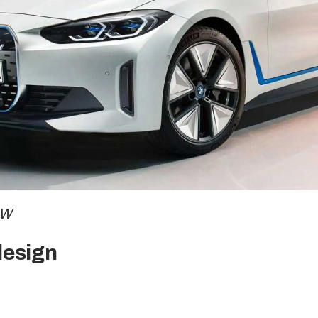
MW
design