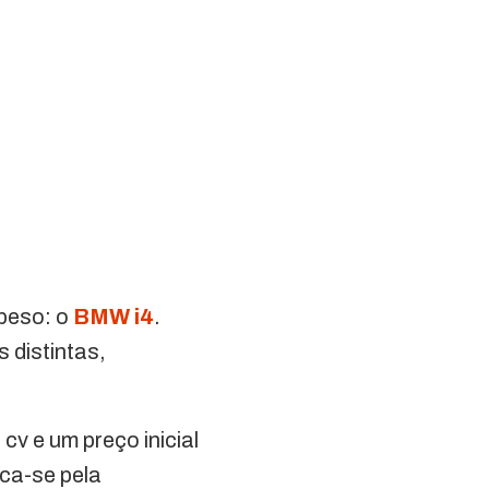
 peso: o
BMW i4
.
 distintas,
v e um preço inicial
ca-se pela