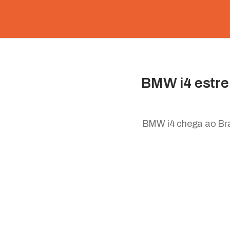
BMW i4 estrei
BMW i4 chega ao Bra