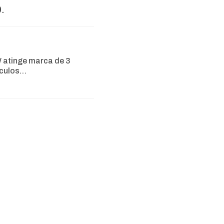
.
 atinge marca de 3
ículos…