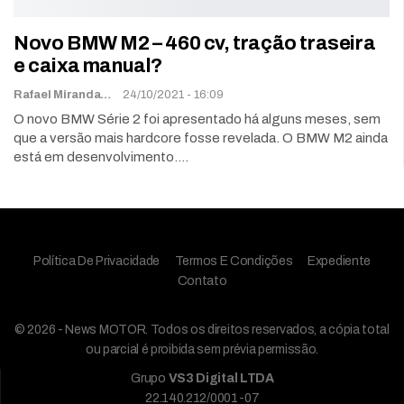
Novo BMW M2 – 460 cv, tração traseira
e caixa manual?
Rafael Miranda
24/10/2021 - 16:09
O novo BMW Série 2 foi apresentado há alguns meses, sem
que a versão mais hardcore fosse revelada. O BMW M2 ainda
está em desenvolvimento.…
Política De Privacidade
Termos E Condições
Expediente
Contato
© 2026 - News MOTOR. Todos os direitos reservados, a cópia total
ou parcial é proibida sem prévia permissão.
Grupo
VS3 Digital LTDA
22.140.212/0001-07