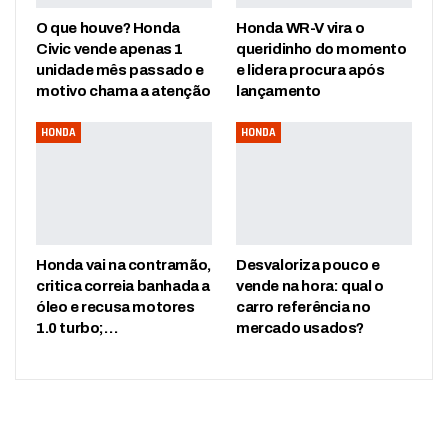
O que houve? Honda
Honda WR-V vira o
Civic vende apenas 1
queridinho do momento
unidade mês passado e
e lidera procura após
motivo chama a atenção
lançamento
HONDA
HONDA
Honda vai na contramão,
Desvaloriza pouco e
critica correia banhada a
vende na hora: qual o
óleo e recusa motores
carro referência no
1.0 turbo;…
mercado usados?