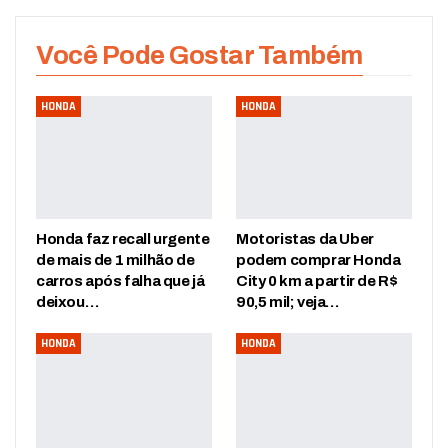
Você Pode Gostar Também
HONDA
HONDA
Honda faz recall urgente
Motoristas da Uber
de mais de 1 milhão de
podem comprar Honda
carros após falha que já
City 0 km a partir de R$
deixou…
90,5 mil; veja…
HONDA
HONDA