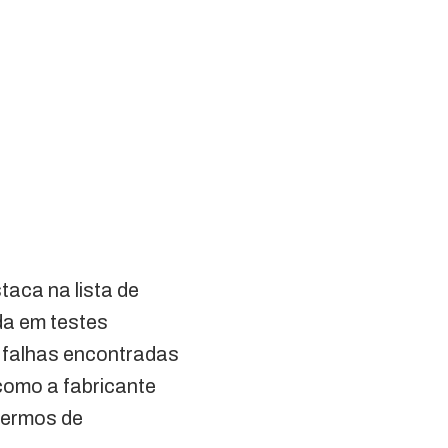
taca na lista de
da em testes
e falhas encontradas
como a fabricante
termos de