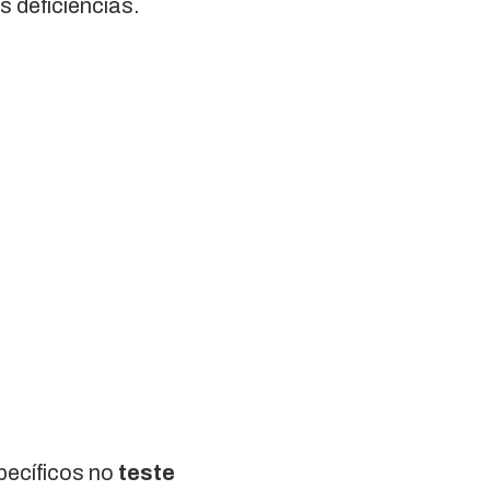
 deficiências.
specíficos no
teste