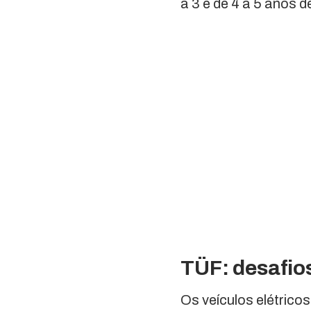
a 3 e de 4 a 5 anos 
TÜF: desafios
Os veículos elétrico