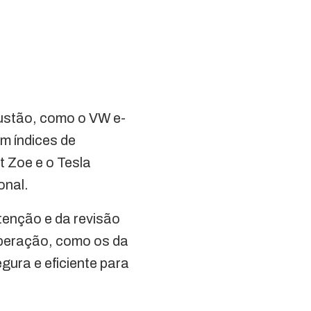
bustão, como o VW e-
m índices de
t Zoe e o Tesla
onal.
tenção e da revisão
operação, como os da
egura e eficiente para