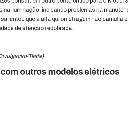
luzes constituem outro ponto crítico para o Model 
vos na iluminação, indicando problemas na manute
 salientou que a alta quilometragem não camufla 
idade de atenção redobrada.
 Divulgação/Tesla)
com outros modelos elétricos