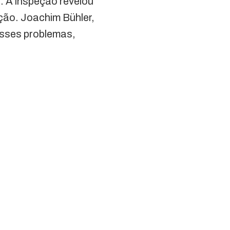
3. A inspeção revelou
nção. Joachim Bühler,
esses problemas,