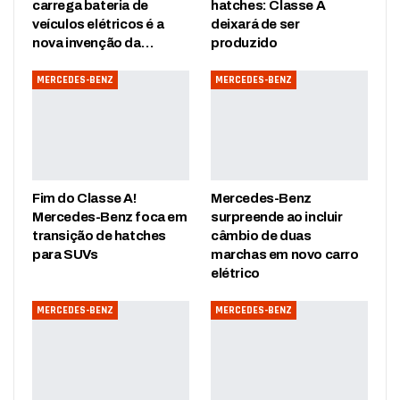
carrega bateria de
hatches: Classe A
veículos elétricos é a
deixará de ser
nova invenção da…
produzido
MERCEDES-BENZ
MERCEDES-BENZ
Fim do Classe A!
Mercedes-Benz
Mercedes-Benz foca em
surpreende ao incluir
transição de hatches
câmbio de duas
para SUVs
marchas em novo carro
elétrico
MERCEDES-BENZ
MERCEDES-BENZ