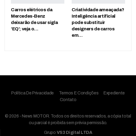
Carros elétricos da
Criatividade ameaçada?
Mercedes-Benz
Inteligência artificial
deixarão de usar sigla
pode substituir
‘EQ’; veja o…
designers de carros
em…
Política De Privacidade
Termos E Condições
Expediente
Contato
© 2026 - News MOTOR. Todos os direitos reservados, a cópia total
ou parcial é proibida sem prévia permissão.
Grupo
VS3 Digital LTDA