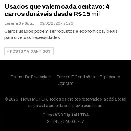
Usados que valem cada centavo: 4
carros duráveis desde R$ 15 mil
Lorena De Sousa
09/01/2026 - 21:26
Carros usados podem ser robustos e econômicos, ideais
para diversas necessidades.
POSTS MAIS ANTIGOS
Política De Privacidade
Termos E Condições
Expediente
Contato
© 2026 - News MOTOR. Todos os direitos reservados, a cópia total
ou parcial é proibida sem prévia permissão.
Grupo
VS3 Digital LTDA
22.140.212/0001-07