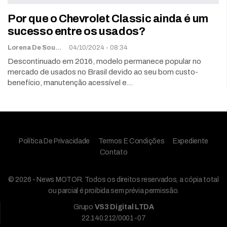
Por que o Chevrolet Classic ainda é um
sucesso entre os usados?
Lorena De Sousa
04/10/2024 - 08:34
Descontinuado em 2016, modelo permanece popular no
mercado de usados no Brasil devido ao seu bom custo-
benefício, manutenção acessível e…
Política De Privacidade
Termos E Condições
Expediente
Contato
© 2026 - News MOTOR. Todos os direitos reservados, a cópia total
ou parcial é proibida sem prévia permissão.
Grupo
VS3 Digital LTDA
22.140.212/0001-07