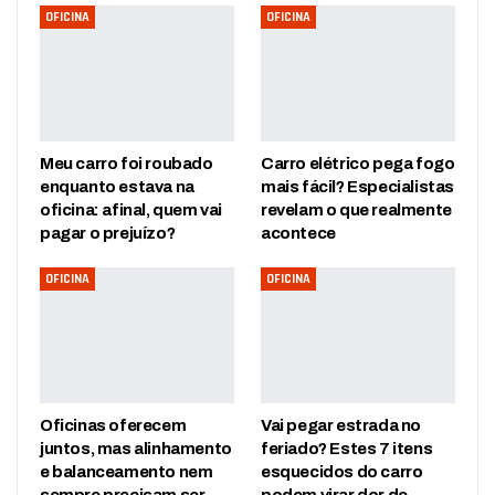
OFICINA
OFICINA
Meu carro foi roubado
Carro elétrico pega fogo
enquanto estava na
mais fácil? Especialistas
oficina: afinal, quem vai
revelam o que realmente
pagar o prejuízo?
acontece
OFICINA
OFICINA
Oficinas oferecem
Vai pegar estrada no
juntos, mas alinhamento
feriado? Estes 7 itens
e balanceamento nem
esquecidos do carro