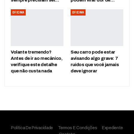
sempre precisam ser…
podem virar dor de…
OFICINA
OFICINA
Volante tremendo?
Seu carro pode estar
Antes de ir ao mecânico,
avisando algo grave: 7
verifique este detalhe
ruídos que você jamais
que não custa nada
deve ignorar
Política De Privacidade
Termos E Condições
Expediente