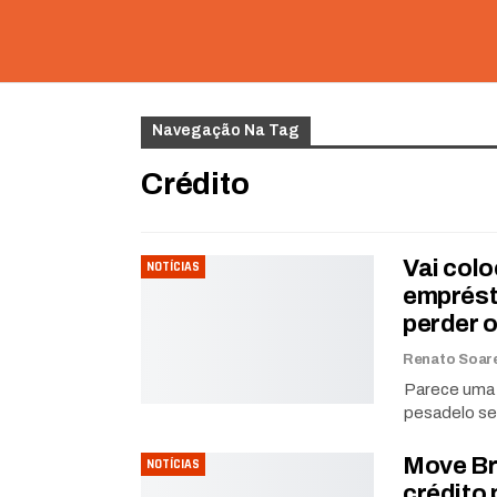
Navegação Na Tag
Crédito
Vai colo
NOTÍCIAS
emprést
perder o
Parece uma ó
pesadelo se 
Move Br
NOTÍCIAS
crédito 