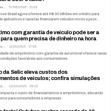
Renato Soares
07/06/2026 - 21:02
ve Brasil agora oferece até R$ 30 bilhões em crédito para
e aplicativos e taxistas financiarem veículos novos a juros…
imo com garantia de veículo pode ser a
para quem precisa de dinheiro na hora
Lorena De Sousa
11/05/2025 - 17:58
dade de empréstimo com garantia de automóvel oferece taxas
 condições favoráveis aos consumidores.
 da Selic eleva custos dos
mentos de veículos; confira simulações
Lorena De Sousa
22/03/2025 - 08:32
ic impacta o custo de financiamentos e empréstimos, elevando
 juros para consumidores e empresas.