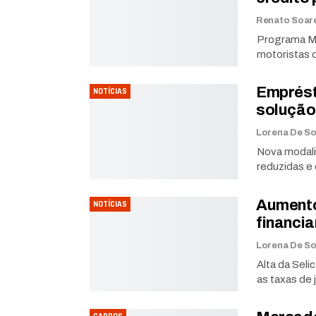
Programa Mo
motoristas d
Emprést
NOTÍCIAS
solução 
Nova modali
reduzidas e
Aumento
NOTÍCIAS
financia
Alta da Sel
as taxas de