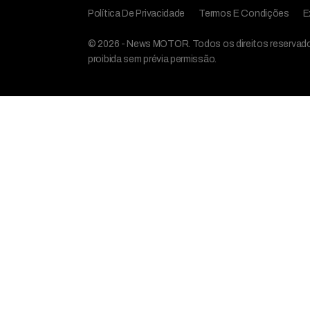
Política De Privacidade
Termos E Condições
E
© 2026 - News MOTOR. Todos os direitos reservados,
proibida sem prévia permissão.