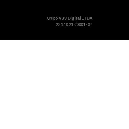
Grupo
VS3 Digital LTDA
22.140.212/0001-07