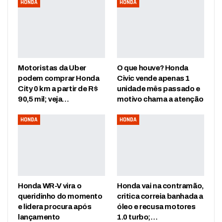
HONDA
HONDA
Motoristas da Uber
O que houve? Honda
podem comprar Honda
Civic vende apenas 1
City 0 km a partir de R$
unidade mês passado e
90,5 mil; veja…
motivo chama a atenção
HONDA
HONDA
Honda WR-V vira o
Honda vai na contramão,
queridinho do momento
critica correia banhada a
e lidera procura após
óleo e recusa motores
lançamento
1.0 turbo;…