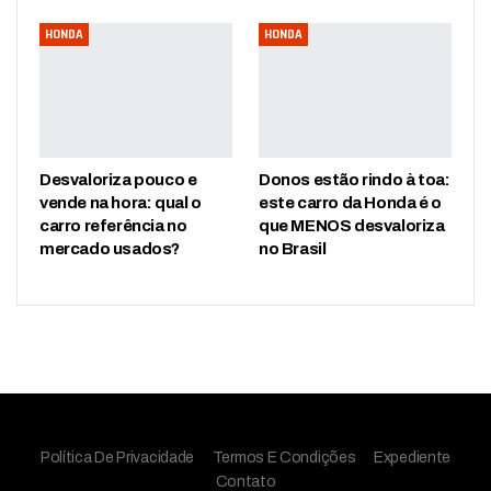
HONDA
HONDA
Desvaloriza pouco e
Donos estão rindo à toa:
vende na hora: qual o
este carro da Honda é o
carro referência no
que MENOS desvaloriza
mercado usados?
no Brasil
Política De Privacidade
Termos E Condições
Expediente
Contato