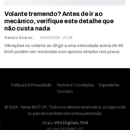
Volante tremendo? Antes de ir ao
mecânico, verifique este detalhe que
não custa nada
Renato Soares
13/05/2026 - 21:28
Vibrações no volante ao dirigir a uma velocidade acima de 90
km/h podem ser resolvidas com ajustes simples nos pneus.
Política De Privacidade
Termos E Condições
Expediente
Contato
© 2026 - News MOTOR. Todos os direitos reservados, a cópia total
ou parcial é proibida sem prévia permissão.
Grupo
VS3 Digital LTDA
22.140.212/0001-07