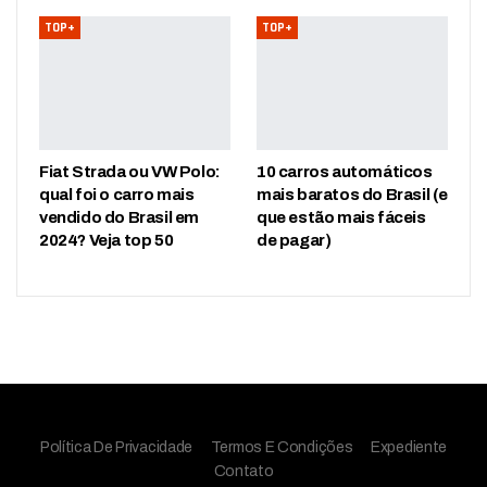
TOP+
TOP+
Fiat Strada ou VW Polo:
10 carros automáticos
qual foi o carro mais
mais baratos do Brasil (e
vendido do Brasil em
que estão mais fáceis
2024? Veja top 50
de pagar)
Política De Privacidade
Termos E Condições
Expediente
Contato