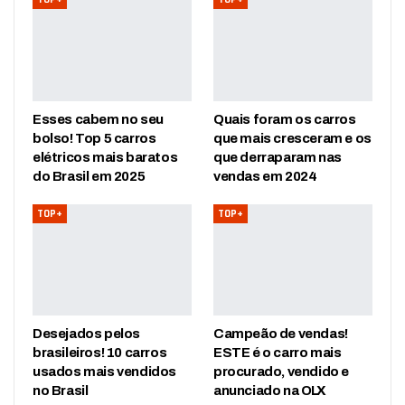
Esses cabem no seu
Quais foram os carros
bolso! Top 5 carros
que mais cresceram e os
elétricos mais baratos
que derraparam nas
do Brasil em 2025
vendas em 2024
TOP+
TOP+
Desejados pelos
Campeão de vendas!
brasileiros! 10 carros
ESTE é o carro mais
usados mais vendidos
procurado, vendido e
no Brasil
anunciado na OLX