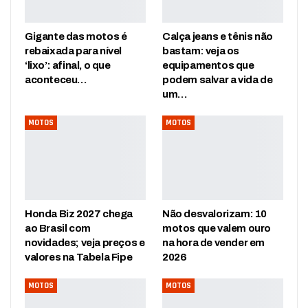
Gigante das motos é
Calça jeans e tênis não
rebaixada para nível
bastam: veja os
‘lixo’: afinal, o que
equipamentos que
aconteceu…
podem salvar a vida de
um…
MOTOS
MOTOS
Honda Biz 2027 chega
Não desvalorizam: 10
ao Brasil com
motos que valem ouro
novidades; veja preços e
na hora de vender em
valores na Tabela Fipe
2026
MOTOS
MOTOS