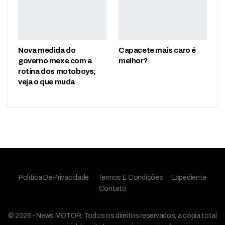
Nova medida do
Capacete mais caro é
governo mexe com a
melhor?
rotina dos motoboys;
veja o que muda
Política De Privacidade
Termos E Condições
Expediente
Contato
© 2026 - News MOTOR. Todos os direitos reservados, a cópia total