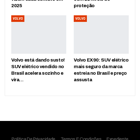
2025
proteção
VOLVO
VOLVO
Volvo está dando susto!
Volvo EX90: SUV elétrico
SUV elétrico vendido no
mais seguro da marca
Brasil acelera sozinho e
estreia no Brasil e preço
vira…
assusta
Política De Privacidade
Termos E Condições
Expediente