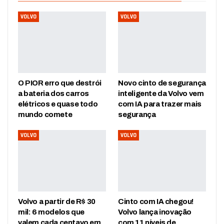
VOLVO
VOLVO
O PIOR erro que destrói
Novo cinto de segurança
a bateria dos carros
inteligente da Volvo vem
elétricos e quase todo
com IA para trazer mais
mundo comete
segurança
VOLVO
VOLVO
Volvo a partir de R$ 30
Cinto com IA chegou!
mil: 6 modelos que
Volvo lança inovação
valem cada centavo em
com 11 níveis de