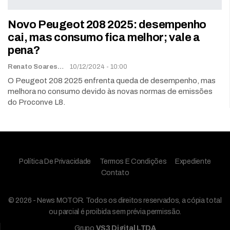
Novo Peugeot 208 2025: desempenho
cai, mas consumo fica melhor; vale a
pena?
Renato Soares
10/12/2024 - 10:00
O Peugeot 208 2025 enfrenta queda de desempenho, mas
melhora no consumo devido às novas normas de emissões
do Proconve L8.
Política De Privacidade
Termos E Condições
Expediente
Contato
© 2026 - News MOTOR. Todos os direitos reservados, a cópia total
ou parcial é proibida sem prévia permissão.
Grupo
VS3 Digital LTDA