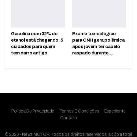
Gasolina com 32% de
Exame toxicológico
etanol está chegando: 5
para CNH gera polêmica
cuidados para quem
após jovem ter cabelo
tem carro antigo
raspado durante…
Política De Privacidade
Termos E Condições
Expediente
Contato
© 2026 - News MOTOR. Todos os direitos reservados, a cópia total