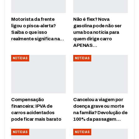
Motorista da frente
Não é flex? Nova
ligou o pisca-alerta?
gasolina pode não ser
Saiba o que isso
uma boa notícia para
realmente significa na…
quem dirige carro
APENAS…
NOTÍCIAS
NOTÍCIAS
Compensação
Cancelou a viagem por
financeira: IPVA de
doença grave ou morte
carros acidentados
na família? Devolução de
pode ficar mais barato
100% da passagem…
NOTÍCIAS
NOTÍCIAS