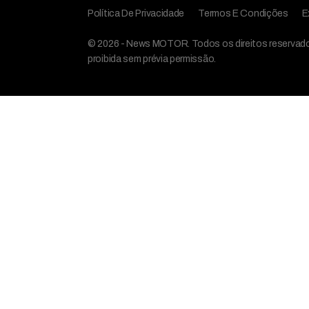
Política De Privacidade
Termos E Condições
E
© 2026 - News MOTOR. Todos os direitos reservados,
proibida sem prévia permissão.