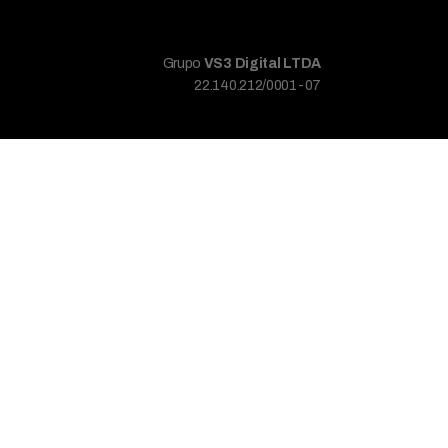
Grupo
VS3 Digital LTDA
22.140.212/0001-07