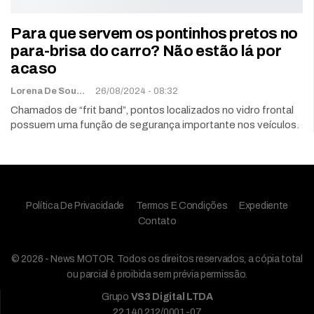
Para que servem os pontinhos pretos no
para-brisa do carro? Não estão lá por
acaso
Lorena De Sousa
26/08/2024 - 08:32
Chamados de “frit band”, pontos localizados no vidro frontal
possuem uma função de segurança importante nos veículos.
Política De Privacidade
Termos E Condições
Expediente
Contato
© 2026 - News MOTOR. Todos os direitos reservados, a cópia total
ou parcial é proibida sem prévia permissão.
Grupo
VS3 Digital LTDA
22.140.212/0001-07