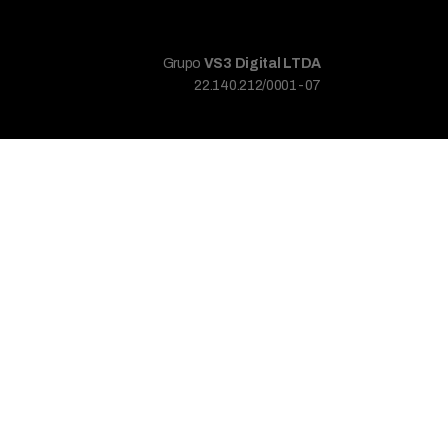
Grupo
VS3 Digital LTDA
22.140.212/0001-07