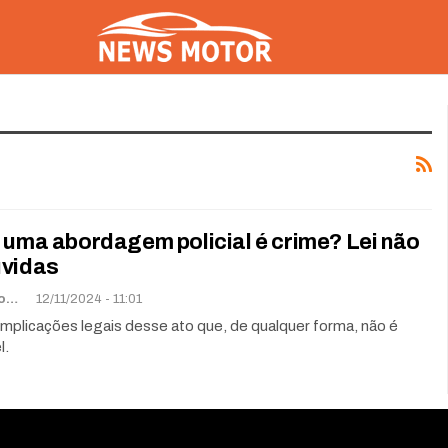
 uma abordagem policial é crime? Lei não
úvidas
Goodanderson Gomes
12/11/2024 - 11:01
mplicações legais desse ato que, de qualquer forma, não é
l.