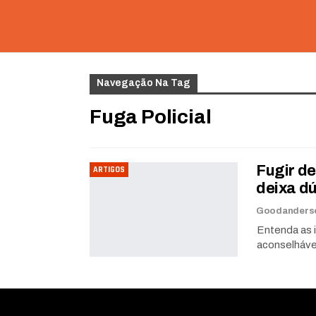
Navegação Na Tag
Fuga Policial
Fugir de
ARTIGOS
deixa d
Entenda as i
aconselháve