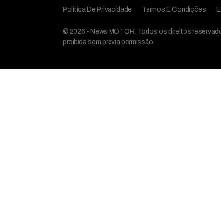
Política De Privacidade
Termos E Condições
E
© 2026 - News MOTOR. Todos os direitos reservados,
proibida sem prévia permissão.