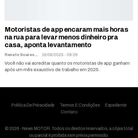
Motoristas de app encaram mais horas
na rua para levar menos dinheiro pra
casa, aponta levantamento
Renato Soares
19/08/2025 - 09:26
Você não vai acreditar quanto os motoristas de app ganham
após um mês exaustivo de trabalho em 2025.
Política De Privacidade
Termos E Condições
Expediente
Contato
© 2026 - News MOTOR. Todos os direitos reservados, a cópia total
ou parcial é proibida sem prévia permissão.