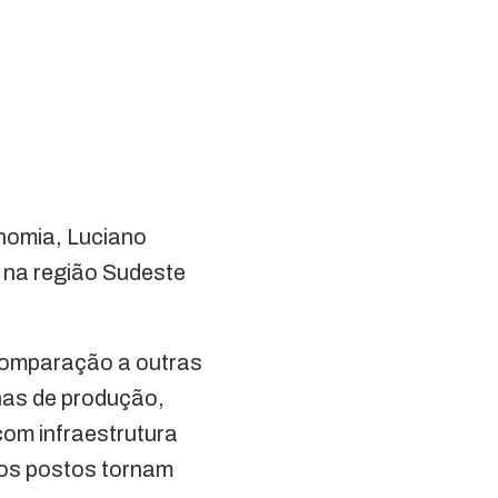
nomia, Luciano
na região Sudeste
comparação a outras
inas de produção,
com infraestrutura
 os postos tornam