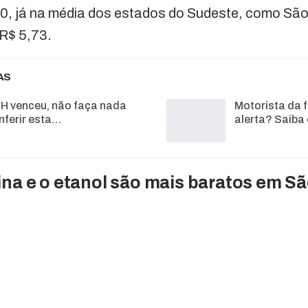
0, já na média dos estados do Sudeste, como São
 R$ 5,73.
AS
H venceu, não faça nada
Motorista da f
nferir esta…
alerta? Saiba
ina e o etanol são mais baratos em Sã