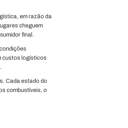
gística, em razão da
s lugares cheguem
umidor final.
m condições
 custos logísticos
.
os. Cada estado do
 os combustíveis, o