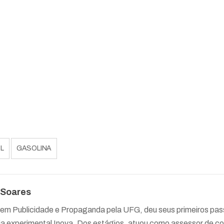
L
GASOLINA
 Soares
em Publicidade e Propaganda pela UFG, deu seus primeiros pass
ia experimental Inova. Dos estágios, atuou como assessor de 