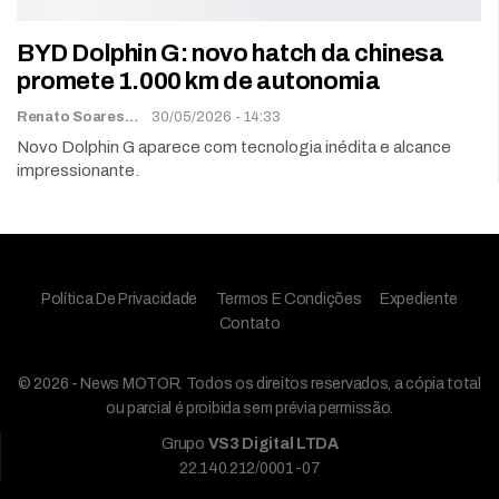
BYD Dolphin G: novo hatch da chinesa
promete 1.000 km de autonomia
Renato Soares
30/05/2026 - 14:33
Novo Dolphin G aparece com tecnologia inédita e alcance
impressionante.
Política De Privacidade
Termos E Condições
Expediente
Contato
© 2026 - News MOTOR. Todos os direitos reservados, a cópia total
ou parcial é proibida sem prévia permissão.
Grupo
VS3 Digital LTDA
22.140.212/0001-07