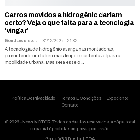
Carros movidos a hidrogênio dariam
certo? Veja o que falta para a tecnologia
‘vingar’
Goodanderson Gomes
31/12/2024 - 21:32
A tecnologia de hidrogênio avança nas montadoras,
prometendo um futuro mais limpo e sustentável para a
mobilidade urbana. Mas será esse o…
Política De Privacidade
Termos E Condições
Expediente
Contato
© 2026 - News MOTOR. Todos os direitos reservados, a cópia total
ou parcial é proibida sem prévia permissão.
Grupo
VS3 Digital LTDA