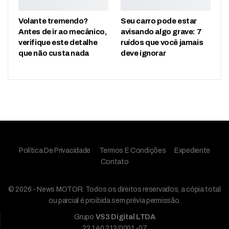
Volante tremendo?
Seu carro pode estar
Antes de ir ao mecânico,
avisando algo grave: 7
verifique este detalhe
ruídos que você jamais
que não custa nada
deve ignorar
Política De Privacidade
Termos E Condições
Expediente
Contato
© 2026 - News MOTOR. Todos os direitos reservados, a cópia total
ou parcial é proibida sem prévia permissão.
Grupo
VS3 Digital LTDA
22.140.212/0001-07