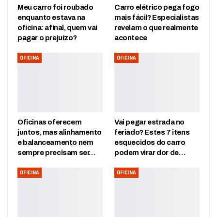
Meu carro foi roubado
Carro elétrico pega fogo
enquanto estava na
mais fácil? Especialistas
oficina: afinal, quem vai
revelam o que realmente
pagar o prejuízo?
acontece
OFICINA
OFICINA
Oficinas oferecem
Vai pegar estrada no
juntos, mas alinhamento
feriado? Estes 7 itens
e balanceamento nem
esquecidos do carro
sempre precisam ser…
podem virar dor de…
OFICINA
OFICINA