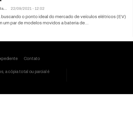
Rafael Miranda
22/09/2021 - 12:02
buscando o ponto ideal do mercado de veículos elétricos (EV)
om um par de modelos movidos a bateria de…
xpediente
Contato
 a cópia total ou parcial é