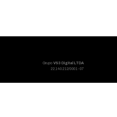
Grupo
VS3 Digital LTDA
22.140.212/0001-07