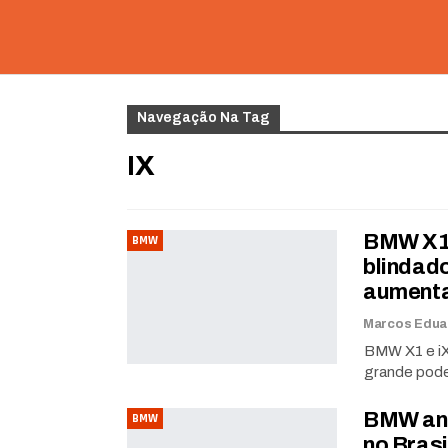
Navegação Na Tag
IX
BMW X1 
BMW
blindad
aument
BMW X1 e iX
grande pode
BMW anu
BMW
no Brasi