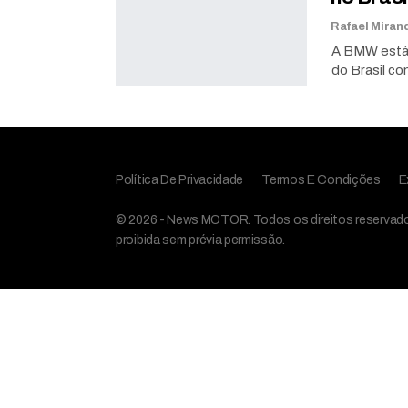
A BMW está 
do Brasil c
Política De Privacidade
Termos E Condições
E
© 2026 - News MOTOR. Todos os direitos reservados,
proibida sem prévia permissão.