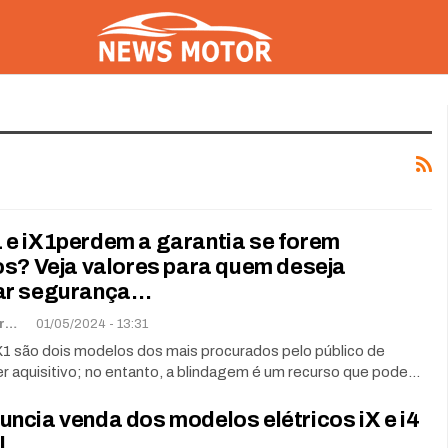
e iX1perdem a garantia se forem
os? Veja valores para quem deseja
ar segurança…
Marcos Eduardo Carvalho
01/05/2024 - 13:31
1 são dois modelos dos mais procurados pelo público de
r aquisitivo; no entanto, a blindagem é um recurso que pode…
ncia venda dos modelos elétricos iX e i4
l