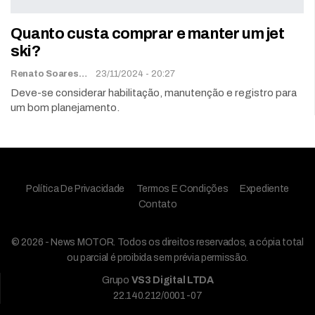
Quanto custa comprar e manter um jet
ski?
Renato Soares
23/11/2024 - 20:27
Deve-se considerar habilitação, manutenção e registro para
um bom planejamento.
Política De Privacidade
Termos E Condições
Expediente
Contato
© 2026 - News MOTOR. Todos os direitos reservados, a cópia total
ou parcial é proibida sem prévia permissão.
Grupo
VS3 Digital LTDA
22.140.212/0001-07