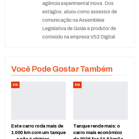
agência experimental Inova. Dos
estágios, atuou como assessor de
comunicação na Assembleia
Legislativa de Goiás e produtor de
conteúdo na empresa VS3 Digital.
Você Pode Gostar Também
KIA
KIA
Este carro roda mais de
Tanque rende mais: o
1.000 km com um tanque
carro mais econômico
— e não é elétrico
de 2026 faz 24,6 km/l e