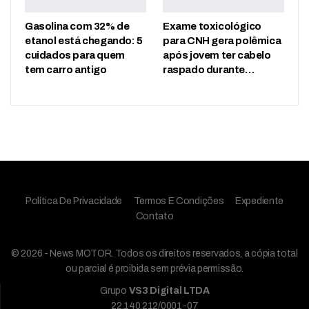
Gasolina com 32% de
Exame toxicológico
etanol está chegando: 5
para CNH gera polêmica
cuidados para quem
após jovem ter cabelo
tem carro antigo
raspado durante…
Política De Privacidade
Termos E Condições
Expediente
Contato
© 2026 - News MOTOR. Todos os direitos reservados, a cópia total
ou parcial é proibida sem prévia permissão.
Grupo
VS3 Digital LTDA
22.140.212/0001-07