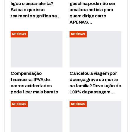
ligou o pisca-alerta?
gasolina pode não ser
Saiba o que isso
uma boa notícia para
realmente significa na…
quem dirige carro
APENAS…
NOTÍCIAS
NOTÍCIAS
Compensação
Cancelou a viagem por
financeira: IPVA de
doença grave ou morte
carros acidentados
na família? Devolução de
pode ficar mais barato
100% da passagem…
NOTÍCIAS
NOTÍCIAS