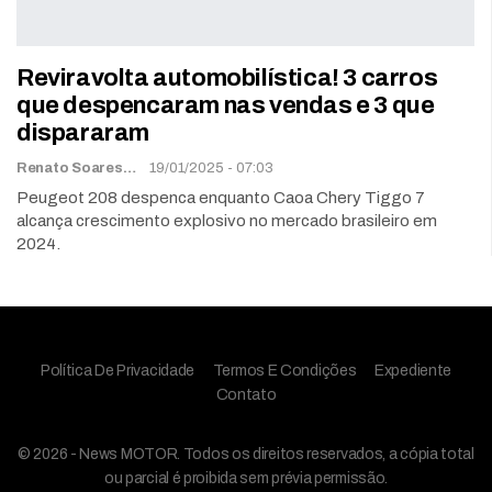
Reviravolta automobilística! 3 carros
que despencaram nas vendas e 3 que
dispararam
Renato Soares
19/01/2025 - 07:03
Peugeot 208 despenca enquanto Caoa Chery Tiggo 7
alcança crescimento explosivo no mercado brasileiro em
2024.
Política De Privacidade
Termos E Condições
Expediente
Contato
© 2026 - News MOTOR. Todos os direitos reservados, a cópia total
ou parcial é proibida sem prévia permissão.