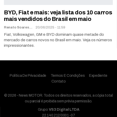
BYD, Fiat e mais: veja lista dos 10 carros
mais vendidos do Brasil em maio
Renato Soares
20/06/2025 - 11:59
Fiat, Volkswagen, GM e BYD dominam quase metade do
mercado de carros novos no Brasil em maio. Veja os números
impressionantes.
Política De Privacidade
Termos E Condições
Expediente
Contato
© 2026 - News MOTOR. Todos os direitos reservados, a cópia total
ou parcial é proibida sem prévia permissão.
Grupo
VS3 Digital LTDA
22.140.212/0001-07