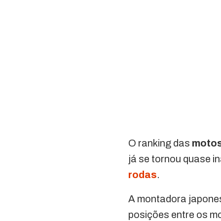
O ranking das
motos
já se tornou quase i
rodas
.
A montadora japones
posições entre os m