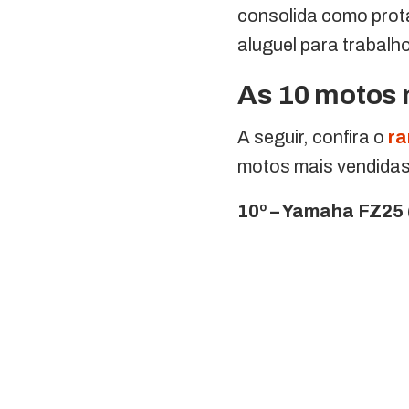
consolida como prot
aluguel para trabalho
As 10 motos 
A seguir, confira o
ra
motos mais vendida
10º – Yamaha FZ25 