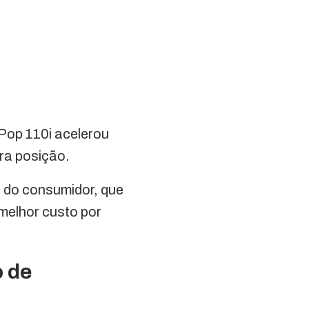
 Pop 110i acelerou
ira posição.
do consumidor, que
melhor custo por
 de