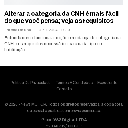
Alterar a categoria da CNH é mais fácil
do que você pensa; veja os requisitos
Lorena De Sousa
01/11/2024 - 17:30
Entenda como funciona a adição e mudança de categoria na
CNH e os requisitos necessários para cada tipo de
habilitação.
Política De Privacidade
Termos E Condições
Expediente
Contato
© 2026 - News MOTOR. Todos os direitos reservados, a cópia total
ou parcial é proibida sem prévia permissão.
Grupo
VS3 Digital LTDA
22.140.212/0001-07