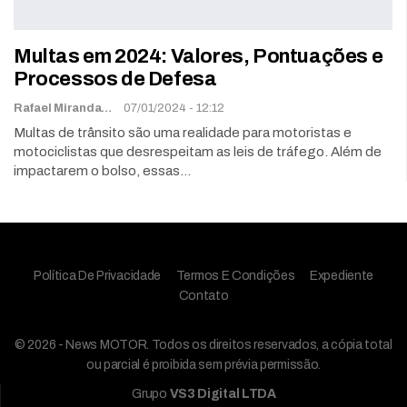
Multas em 2024: Valores, Pontuações e
Processos de Defesa
Rafael Miranda
07/01/2024 - 12:12
Multas de trânsito são uma realidade para motoristas e
motociclistas que desrespeitam as leis de tráfego. Além de
impactarem o bolso, essas…
Política De Privacidade
Termos E Condições
Expediente
Contato
© 2026 - News MOTOR. Todos os direitos reservados, a cópia total
ou parcial é proibida sem prévia permissão.
Grupo
VS3 Digital LTDA