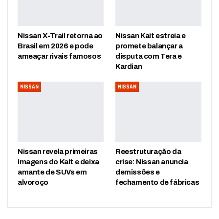
Nissan X-Trail retorna ao
Nissan Kait estreia e
Brasil em 2026 e pode
promete balançar a
ameaçar rivais famosos
disputa com Tera e
Kardian
NISSAN
NISSAN
Nissan revela primeiras
Reestruturação da
imagens do Kait e deixa
crise: Nissan anuncia
amante de SUVs em
demissões e
alvoroço
fechamento de fábricas