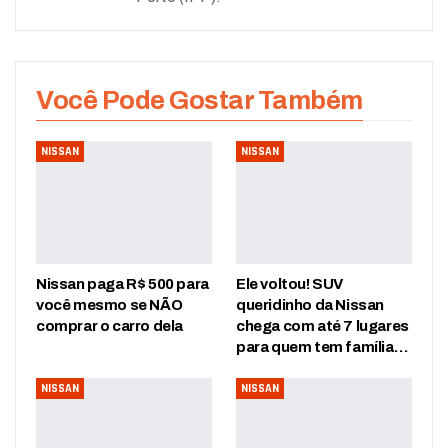
Você Pode Gostar Também
NISSAN
NISSAN
Nissan paga R$ 500 para
Ele voltou! SUV
você mesmo se NÃO
queridinho da Nissan
comprar o carro dela
chega com até 7 lugares
para quem tem família…
NISSAN
NISSAN