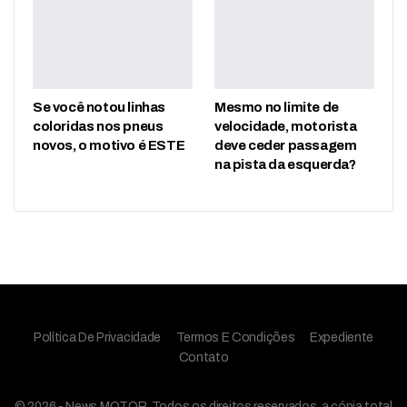
Se você notou linhas
Mesmo no limite de
coloridas nos pneus
velocidade, motorista
novos, o motivo é ESTE
deve ceder passagem
na pista da esquerda?
Política De Privacidade
Termos E Condições
Expediente
Contato
© 2026 - News MOTOR. Todos os direitos reservados, a cópia total