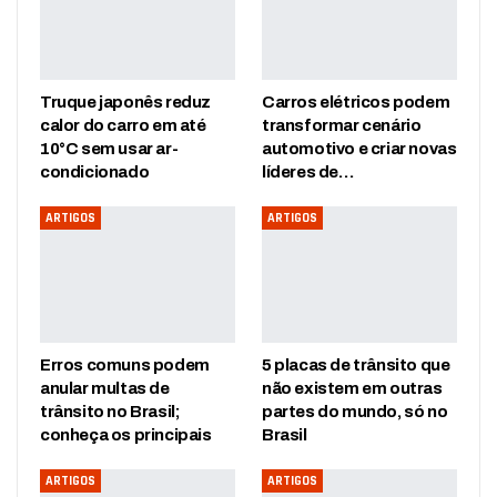
Truque japonês reduz
Carros elétricos podem
calor do carro em até
transformar cenário
10°C sem usar ar-
automotivo e criar novas
condicionado
líderes de…
ARTIGOS
ARTIGOS
Erros comuns podem
5 placas de trânsito que
anular multas de
não existem em outras
trânsito no Brasil;
partes do mundo, só no
conheça os principais
Brasil
ARTIGOS
ARTIGOS