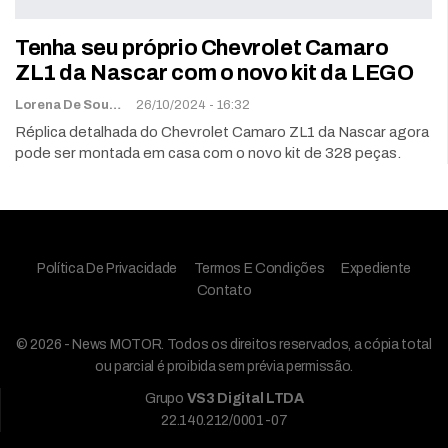
Tenha seu próprio Chevrolet Camaro
ZL1 da Nascar com o novo kit da LEGO
Lorena De Sousa
26/10/2024 - 16:32
Réplica detalhada do Chevrolet Camaro ZL1 da Nascar agora
pode ser montada em casa com o novo kit de 328 peças.
Política De Privacidade
Termos E Condições
Expediente
Contato
© 2026 - News MOTOR. Todos os direitos reservados, a cópia total
ou parcial é proibida sem prévia permissão.
Grupo
VS3 Digital LTDA
22.140.212/0001-07