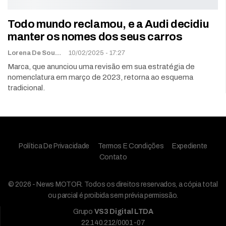
Todo mundo reclamou, e a Audi decidiu
manter os nomes dos seus carros
Lorena De Sousa
10/02/2025 - 17:27
Marca, que anunciou uma revisão em sua estratégia de
nomenclatura em março de 2023, retorna ao esquema
tradicional.
Política De Privacidade
Termos E Condições
Expediente
Contato
© 2026 - News MOTOR. Todos os direitos reservados, a cópia total
ou parcial é proibida sem prévia permissão.
Grupo
VS3 Digital LTDA
22.140.212/0001-07