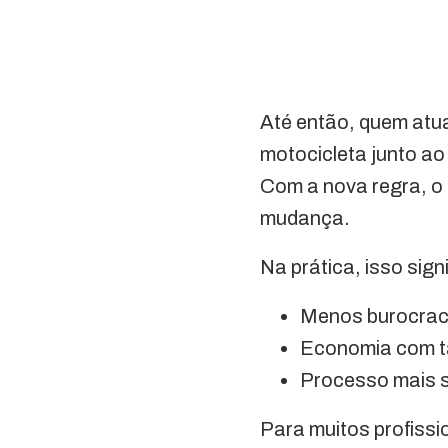
Até então, quem atua
motocicleta junto ao
Com a nova regra, o 
mudança.
Na prática, isso signi
Menos burocrac
Economia com ta
Processo mais si
Para muitos profissi