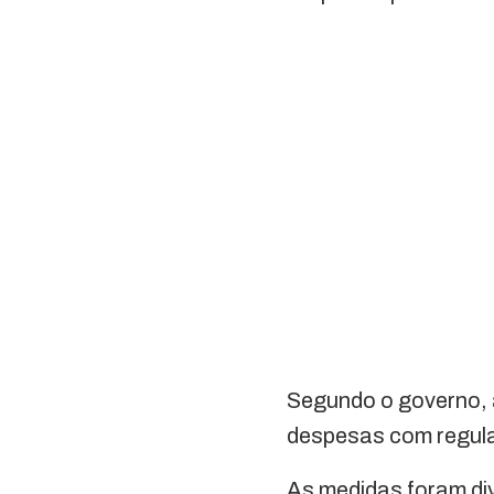
Segundo o governo, a
despesas com regula
As medidas foram div