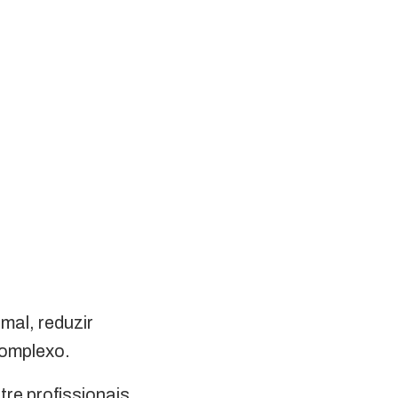
mal, reduzir
complexo.
re profissionais,